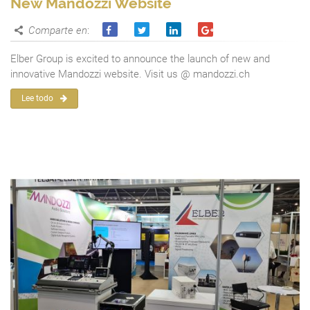
New Mandozzi Website
Comparte en
:
Elber Group is excited to announce the launch of new and
innovative Mandozzi website. Visit us @ mandozzi.ch
Lee todo