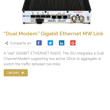
“Dual Modem” Gigabit Ethernet MW Link
Comparte en
:
A “real” GIGABIT ETHERNET RADIO. The IDU integrates a Dual
Channel-Modem supporting two active ODUs to aggregate or
switch the traffic between two links.
Lee todo