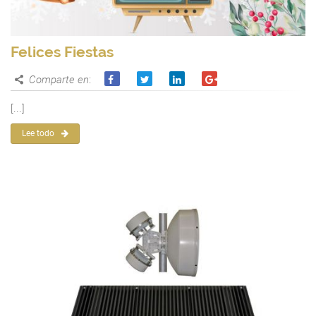
Felices Fiestas
Comparte en
:
[...]
Lee todo