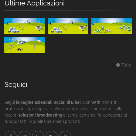
Ultime Applicazioni
Tutto
Seguici
Segui
le pagine aziendali Social di Elber
. Connettiti con altri
professionisti, recupera le ultime informazioni, confrontati sulle
recenti
soluzioni broadcasting
o, semplicemente, fai conoscere ai
tuoi contatti la qualità dei nostri prodotti.