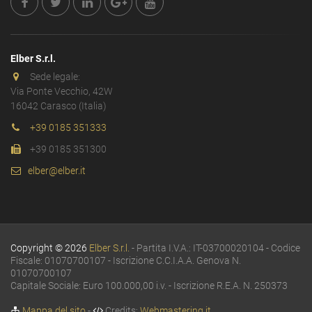
Elber S.r.l.
Sede legale:
Via Ponte Vecchio, 42W
16042 Carasco (Italia)
+39 0185 351333
+39 0185 351300
elber@elber.it
Copyright © 2026
Elber S.r.l.
- Partita I.V.A.: IT-03700020104 - Codice
Fiscale: 01070700107 - Iscrizione C.C.I.A.A. Genova N.
01070700107
Capitale Sociale: Euro 100.000,00 i.v. - Iscrizione R.E.A. N. 250373
Mappa del sito
-
Credits:
Webmastering.it