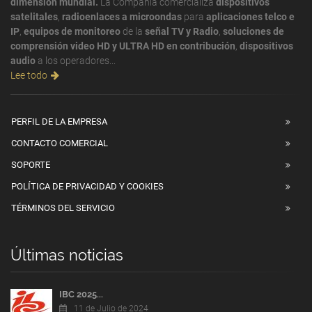
dimensión mundial.
La Compañía comercializa
dispositivos
satelitales
,
radioenlaces a microondas
para
aplicaciones telco e
IP
,
equipos de monitoreo
de la
señal TV y Radio
,
soluciones de
comprensión video HD y ULTRA HD en contribución
,
dispositivos
audio
a los operadores...
Lee todo
PERFIL DE LA EMPRESA
CONTACTO COMERCIAL
SOPORTE
POLÍTICA DE PRIVACIDAD Y COOKIES
TÉRMINOS DEL SERVICIO
Últimas noticias
IBC 2025...
11 de Julio de 2024