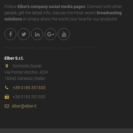
Follow
Elber's company social media pages
. Connect with other
people, get the latest info, discuss the most recent
broadcasting
solutions
or simply show the world your love for our products.
Elber S.r.l.
Domicilio Social:
Via Ponte Vecchio, 42W
16042 Carasco (Italia)
+39 0185 351333
+39 0185 351300
elber@elber.it