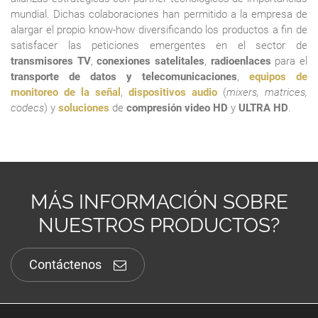
mundial. Dichas colaboraciones han permitido a la empresa de
alargar el propio know-how diversificando los productos a fin de
satisfacer las peticiones emergentes en el sector de
transmisores TV
,
conexiones satelitales
,
radioenlaces
para el
transporte de datos y telecomunicaciones
,
equipos de
monitoreo de la señal
,
dispositivos audio
(
mixers, matrices,
codecs
) y
soluciones
de
compresión video HD
y
ULTRA HD
.
MÁS INFORMACIÓN SOBRE
NUESTROS PRODUCTOS?
Contáctenos