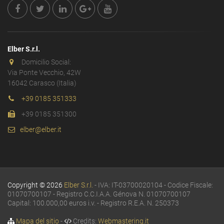
Elber S.r.l.
Domicilio Social:
Via Ponte Vecchio, 42W
16042 Carasco (Italia)
+39 0185 351333
+39 0185 351300
elber@elber.it
Copyright © 2026
Elber S.r.l.
- IVA: IT-03700020104 - Codice Fiscale:
01070700107 - Registro C.C.I.A.A. Génova N. 01070700107
Capital: 100.000,00 euros i.v. - Registro R.E.A. N. 250373
Mapa del sitio
-
Credits:
Webmastering.it