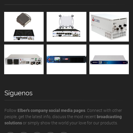
Síguenos
Follow
Elber's company social media pages
. Connect with other
people, get the latest info, discuss the most recent
broadcasting
solutions
or simply show the world your love for our products.