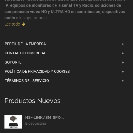
IP
,
equipos de monitoreo
de la
señal TV y Radio
,
soluciones de
comprensión video HD y ULTRA HD en contribución
,
dispositivos
audio
a los operadores...
Lee todo
PERFIL DE LA EMPRESA
CONTACTO COMERCIAL
SOPORTE
POLÍTICA DE PRIVACIDAD Y COOKIES
TÉRMINOS DEL SERVICIO
Productos Nuevos
HS++LINK/SM_SPX+...
Broadcasting