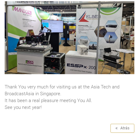
Thank You very much for visiting us at the Asia Tech and
BroadcastAsia in Singapore.
It has been a real pleasure meeting You All.
See you next year!
Atrás