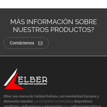
MÁS INFORMACIÓN SOBRE
NUESTROS PRODUCTOS?
Contáctenos
Elber, una marca de Calidad Italiana, con mentalidad Europea y
dimensión mundial.
La Compañía comercializa
dispositivos
satelitales
,
radioenlaces a microondas
para
aplicaciones telco e