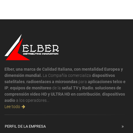
Elber, una marca de Calidad Italiana, con mentalidad Europea y
dimensión mundial.
La Compañía comercializa
dispositivos
satelitales
,
radioenlaces a microondas
para
aplicaciones telco e
IP
,
equipos de monitoreo
de la
señal TV y Radio
,
soluciones de
comprensión video HD y ULTRA HD en contribución
,
dispositivos
audio
a los operadores...
Lee todo
PERFIL DE LA EMPRESA