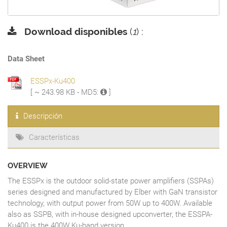
Download disponibles
(
1
) :
Data Sheet
ESSPx-Ku400
[ ~ 243.98 KB - MD5:
]
Descripción
Características
OVERVIEW
The ESSPx is the outdoor solid-state power amplifiers (SSPAs)
series designed and manufactured by Elber with GaN transistor
technology, with output power from 50W up to 400W. Available
also as SSPB, with in-house designed upconverter, the ESSPA-
Ku400 is the 400W Ku-band version.