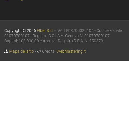
Copyright © 2026
Elber S.r.l.
- IVA: IT-03700020104 - Codice Fiscale:
01070700107 - Registro C.C.I.A.A. Génova N. 01070700107
Capital: 100.000,00 euros i.v. - Registro R.E.A. N. 250373
Mapa del sitio
-
Credits:
Webmastering.it