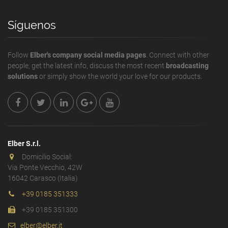
Síguenos
Follow
Elber's company social media pages
. Connect with other
people, get the latest info, discuss the most recent
broadcasting
solutions
or simply show the world your love for our products.
Elber S.r.l.
Domicilio Social:
Via Ponte Vecchio, 42W
16042 Carasco (Italia)
+39 0185 351333
+39 0185 351300
elber@elber.it