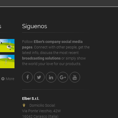
s
Síguenos
Follow
Elber's company social media
pages
. Connect with other people, get the
latest info, discuss the most recent
broadcasting solutions
or simply show
the world your love for our products.
More
Elber S.r.l.
Domicilio Social:
Via Ponte Vecchio, 42W
16042 Carasco (Italia)