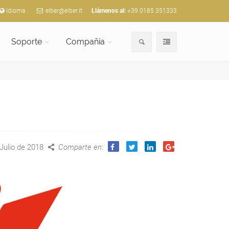
Idioma
elber@elber.it
Llámenos al:
+39 0185 351333
Soporte
Compañía
Julio de 2018
Comparte en
: