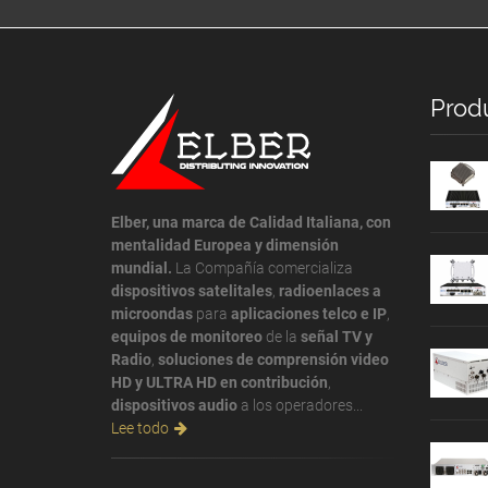
Prod
Elber, una marca de Calidad Italiana, con
mentalidad Europea y dimensión
mundial.
La Compañía comercializa
dispositivos satelitales
,
radioenlaces a
microondas
para
aplicaciones telco e IP
,
equipos de monitoreo
de la
señal TV y
Radio
,
soluciones de comprensión video
HD y ULTRA HD en contribución
,
dispositivos audio
a los operadores...
Lee todo