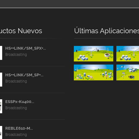
uctos Nuevos
Últimas Aplicacione
HS++LINK/SM_SPX+...
Broadcasting
HS++LINK/SM_SP+...
Broadcasting
ESSPx-Ku400...
Broadcasting
REBLE610-M...
Broadcasting